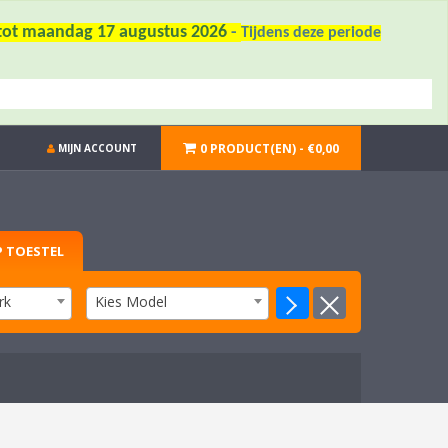
6 tot maandag 17 augustus 2026
-
Tijdens deze periode
0 PRODUCT(EN) - €0,00
MIJN ACCOUNT
 TOESTEL
rk
Kies Model