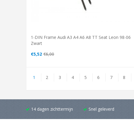
1-DIN Frame Audi A3 A4 A6 A8 TT Seat Leon 98-06
Zwart
€5,52
€6,00
1
2
3
4
5
6
7
8
14 dagen zichttermijn
Snel geleverd