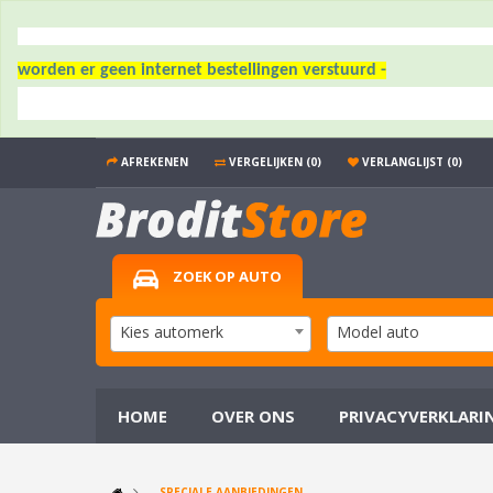
worden er geen internet bestellingen verstuurd -
AFREKENEN
VERGELIJKEN (0)
VERLANGLIJST (0)
ZOEK OP AUTO
Kies automerk
Model auto
HOME
OVER ONS
PRIVACYVERKLARI
SPECIALE AANBIEDINGEN