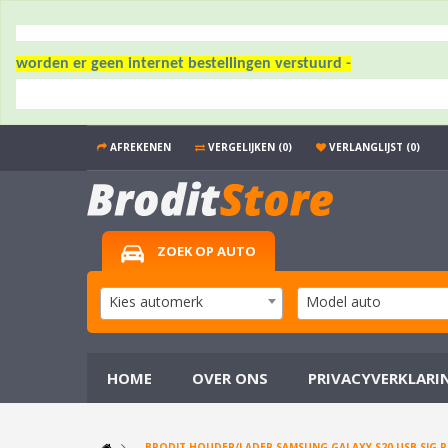
worden er geen internet bestellingen verstuurd -
AFREKENEN
VERGELIJKEN (0)
VERLANGLIJST (0)
ZOEK OP AUTO
Kies automerk
Model auto
HOME
OVER ONS
PRIVACYVERKLARI
BRODIT HOUDER/LADER SAMSUNG GALAXY S20 USB SIG.