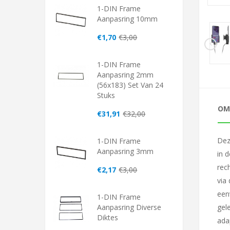
1-DIN Frame
Aanpasring 10mm
€1,70
€3,00
1-DIN Frame
Aanpasring 2mm
(56x183) Set Van 24
Stuks
OM
€31,91
€32,00
Dez
1-DIN Frame
Aanpasring 3mm
in 
rec
€2,17
€3,00
via
een
1-DIN Frame
gel
Aanpasring Diverse
Diktes
ada