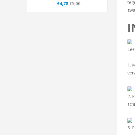
teg
€4,78
€5,00
zwa
I
Lee
1. 
ver
2. 
sch
3. 