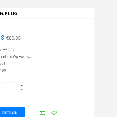
IG.PLUG
98
€80,95
W: €52,87
aarheid:Op voorraad
odit
1190
BESTELLEN