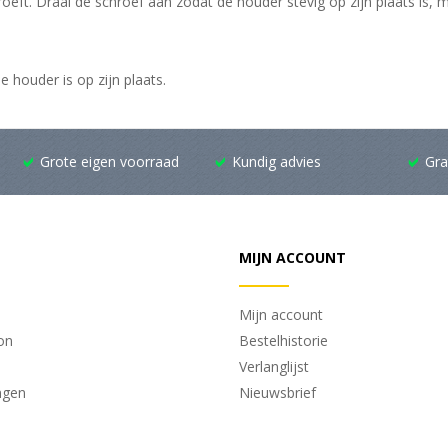
roeft. Draai de schroef aan zodat de houder stevig op zijn plaats is
e houder is op zijn plaats.
Grote eigen voorraad
Kundig advies
Gra
MIJN ACCOUNT
Mijn account
on
Bestelhistorie
Verlanglijst
ngen
Nieuwsbrief