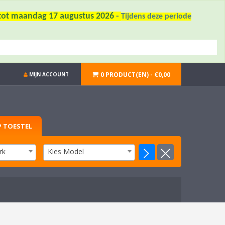
6 tot maandag 17 augustus 2026
-
Tijdens deze periode
0 PRODUCT(EN) - €0,00
MIJN ACCOUNT
 TOESTEL
rk
Kies Model