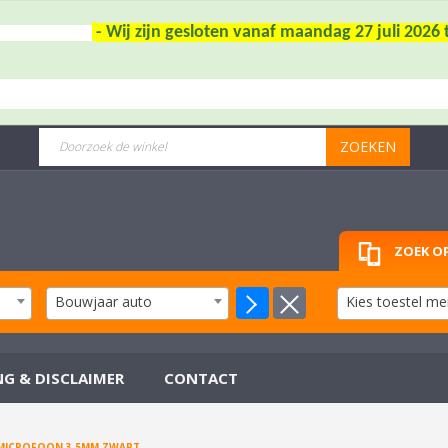
- Wij zijn gesloten vanaf maandag 27 juli 202
ZOEKEN
ZOEK OP
Bouwjaar auto
Kies toestel me
NG & DISCLAIMER
CONTACT
MICROFOON 3.5MM ZWART