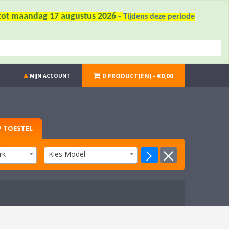
6 tot maandag 17 augustus 2026
-
Tijdens deze periode
0 PRODUCT(EN) - €0,00
MIJN ACCOUNT
 TOESTEL
rk
Kies Model