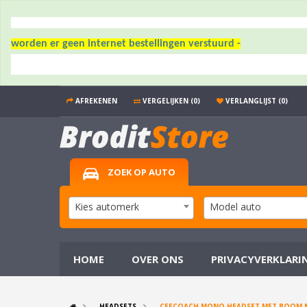
worden er geen internet bestellingen verstuurd -
AFREKENEN
VERGELIJKEN (0)
VERLANGLIJST (0)
ZOEK OP AUTO
Kies automerk
Model auto
HOME
OVER ONS
PRIVACYVERKLARI
HEADSETS
CEECOACH MONO HEADSET MET BOOM 