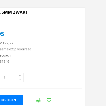
3.5MM ZWART
95
W: €22,27
aarheid:Op voorraad
ecoach
131946
BESTELLEN