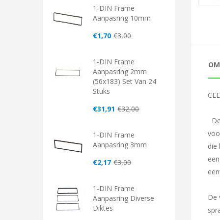
1-DIN Frame
Aanpasring 10mm
€1,70
€3,00
1-DIN Frame
OM
Aanpasring 2mm
(56x183) Set Van 24
Stuks
CEE
€31,91
€32,00
De 
voo
1-DIN Frame
Aanpasring 3mm
die
een
€2,17
€3,00
een
1-DIN Frame
De 
Aanpasring Diverse
Diktes
spr