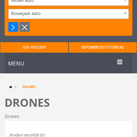
Model auto
Bouwjaar auto
035-6952399
INFO@BRODITSTORE.NL
MENU
DRONES
DRONES
Drones
Product vergelijk (0)