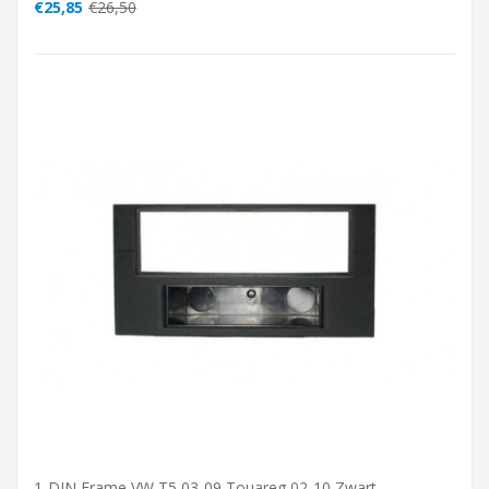
€25,85
€26,50
1-DIN Frame VW T5 03-09 Touareg 02-10 Zwart