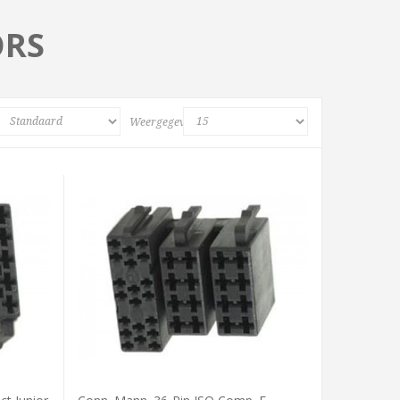
ORS
Weergegeven: