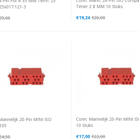
Conn. Mann. 26-Pin ISO Compac
4-Pin For 6 35 MM Term. 25
Timer 2 8 MM 10 Stuks
 25x017.121-3
€19,24
€20,00
€9,00
Conn. Mannelijk 20-Pin MINI I
Mannelijk 20-Pin MINI ISO
10 Stuks
105
€17,00
€22,00
€4,50