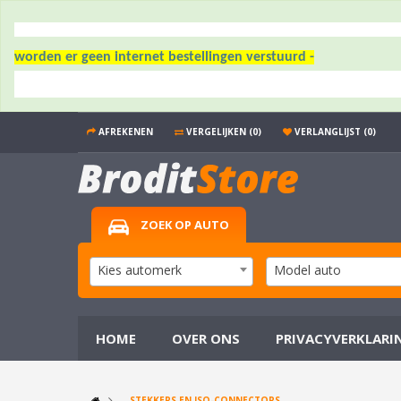
worden er geen internet bestellingen verstuurd -
AFREKENEN
VERGELIJKEN (0)
VERLANGLIJST (0)
ZOEK OP AUTO
Kies automerk
Model auto
HOME
OVER ONS
PRIVACYVERKLARI
STEKKERS EN ISO-CONNECTORS