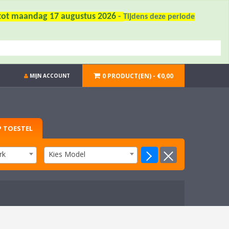
6 tot maandag 17 augustus 2026
-
Tijdens deze periode
0 PRODUCT(EN) - €0,00
MIJN ACCOUNT
 TOESTEL
rk
Kies Model