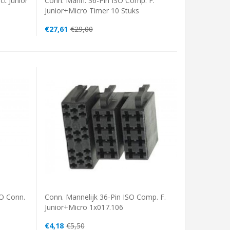
t Junior
Conn. Mann. 36-Pin ISO Comp. F.
Junior+Micro Timer 10 Stuks
€27,61
€29,00
SO Conn.
Conn. Mannelijk 36-Pin ISO Comp. F.
Junior+Micro 1x017.106
€4,18
€5,50