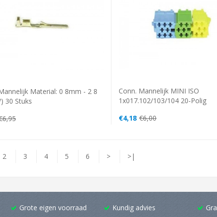
Conn. Mannelijk MINI ISO
Mannelijk Material: 0 8mm - 2 8
1x017.102/103/104 20-Polig
 30 Stuks
€4,18
€6,00
€6,95
2
3
4
5
6
>
>|
Grote eigen voorraad
Kundig advies
Gra