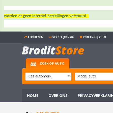
worden er geen internet bestellingen verstuurd -
AFREKENEN
VERGELIJKEN (0)
VERLANGLIJST (0)
ZOEK OP AUTO
Kies automerk
Model auto
HOME
OVER ONS
PRIVACYVERKLARI
KLEIN MATERIAAL