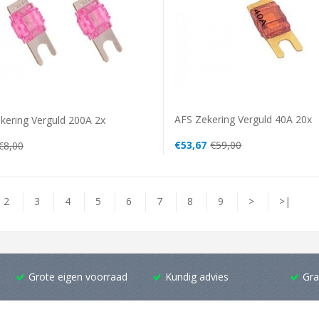
AFS Zekering Verguld 40A 20x
kering Verguld 200A 2x
€53,67
€59,00
€8,00
2
3
4
5
6
7
8
9
>
>|
Grote eigen voorraad
Kundig advies
Gra