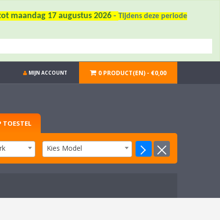
6 tot maandag 17 augustus 2026
-
Tijdens deze periode
0 PRODUCT(EN) - €0,00
MIJN ACCOUNT
 TOESTEL
rk
Kies Model