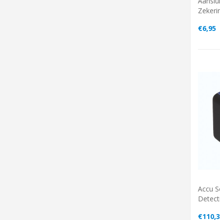
Aanslu
Zekeri
€6,95
Accu S
Detect
€110,