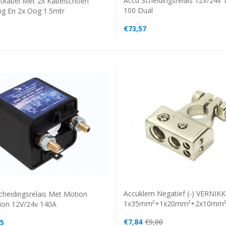
Accu Scheidingsrelais 12V/24v
itkabel Met 2x Kabelschoen
100 Dual
ng En 2x Oog 1.5mtr
€73,57
Accuklem Negatief (-) VERNIK
cheidingsrelais Met Motion
1x35mm²+1x20mm²+2x10mm
ion 12V/24v 140A
€7,84
€9,00
35