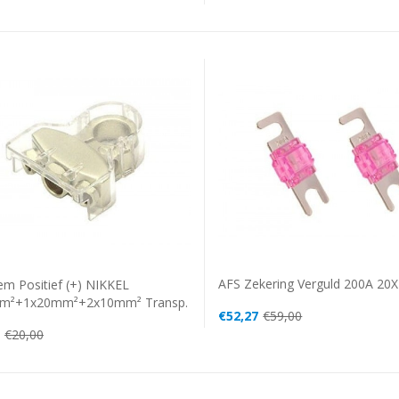
AFS Zekering Verguld 200A 20X
em Positief (+) NIKKEL
m²+1x20mm²+2x10mm² Transp.
€52,27
€59,00
€20,00