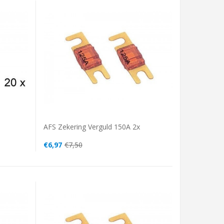
AFS Zekering Verguld 150A 2x
€6,97
€7,50