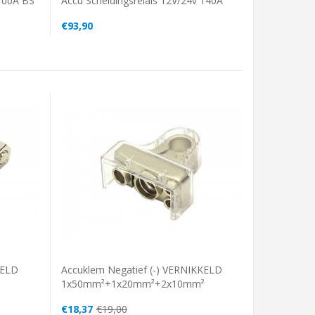
 100A BS
Accu Scheidingsrelais 12V/24v 140A
€93,90
KELD
Accuklem Negatief (-) VERNIKKELD
²
1x50mm²+1x20mm²+2x10mm²
€18,37
€19,00