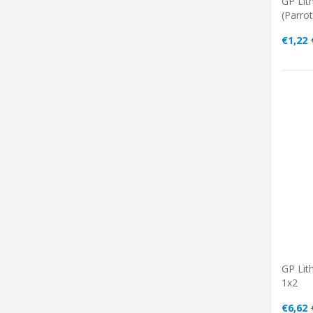
GP Lit
(parrot
€1,22
GP Lit
1x2
€6,62