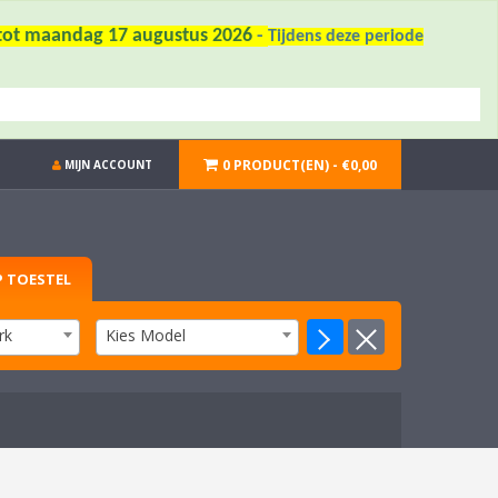
6 tot maandag 17 augustus 2026
-
Tijdens deze periode
0 PRODUCT(EN) - €0,00
MIJN ACCOUNT
 TOESTEL
rk
Kies Model