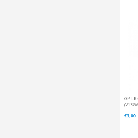
GP LR4
(V13GA
€3,00