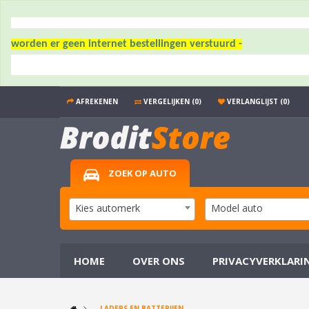
worden er geen internet bestellingen verstuurd -
AFREKENEN
VERGELIJKEN (0)
VERLANGLIJST (0)
ZOEK OP AUTO
Kies automerk
Model auto
HOME
OVER ONS
PRIVACYVERKLARI
LADERS EN BATTERIJEN