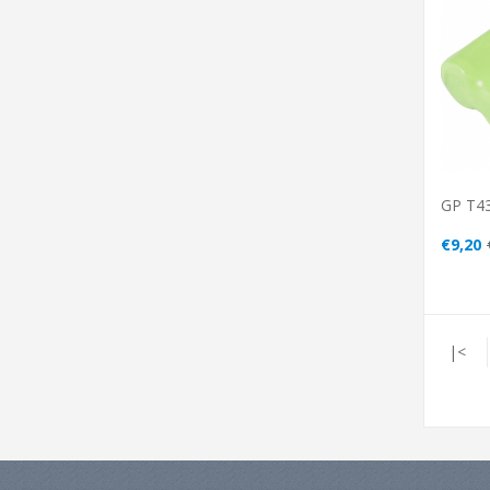
GP T43
€9,20
|<