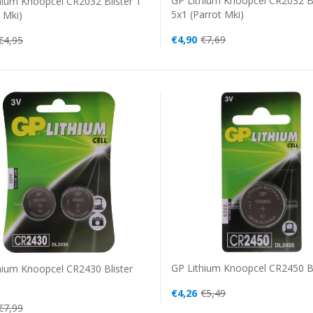
GP Lithium Knoopcel CR2032 Bl
hium Knoopcel CR2032 Blister 1
5x1 (parrot Mki)
 Mki)
€4,90
€7,69
€4,95
GP Lithium Knoopcel CR2450 Bl
hium Knoopcel CR2430 Blister
€4,26
€5,49
€7,99