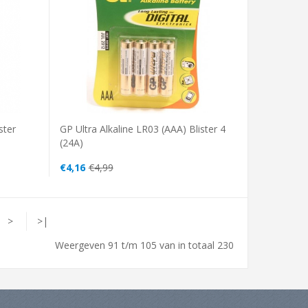
ster
GP Ultra Alkaline LR03 (AAA) Blister 4
(24A)
€4,16
€4,99
>
>|
Weergeven 91 t/m 105 van in totaal 230