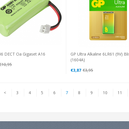
GP Ultra Alkaline 6LR61 (9V) Bli
6 DECT Oa Gigaset A16
(1604A)
€10,95
€3,87
€3,95
<
3
4
5
6
7
8
9
10
11