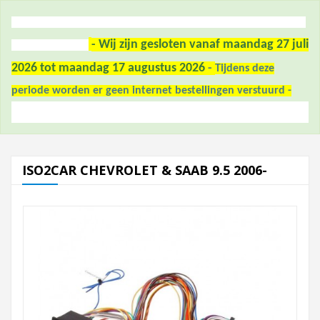
- Wij zijn gesloten vanaf maandag 27 juli
2026 tot maandag 17 augustus 2026
-
Tijdens deze
periode worden er geen internet bestellingen verstuurd -
ISO2CAR CHEVROLET & SAAB 9.5 2006-