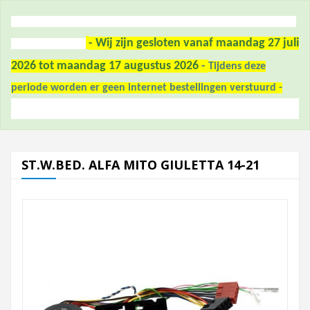
- Wij zijn gesloten vanaf maandag 27 juli
2026 tot maandag 17 augustus 2026
-
Tijdens deze
periode worden er geen internet bestellingen verstuurd -
ST.W.BED. ALFA MITO GIULETTA 14-21