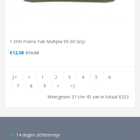
1-DIN Frame Fiat Multipla 99-00 Grijs
€12,08
€13,00
|<
<
1
2
3
4
5
6
7
8
9
>
>|
Weergeven 31 t/m 45 van in totaal 6253
14 dagen zichttermijn