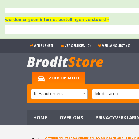
worden er geen internet bestellingen verstuurd -
AFREKENEN
VERGELIJKEN (0)
VERLANGLIJST (0)
ZOEK OP AUTO
Kies automerk
Model auto
HOME
OVER ONS
PRIVACYVERKLARI
OTTERBOX STRADA SERIES FOLIO MAGSAFE APPLE IPHON