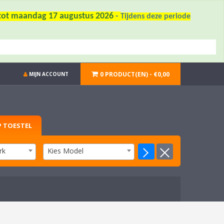
6 tot maandag 17 augustus 2026
-
Tijdens deze periode
0 PRODUCT(EN) - €0,00
MIJN ACCOUNT
 TOESTEL
rk
Kies Model