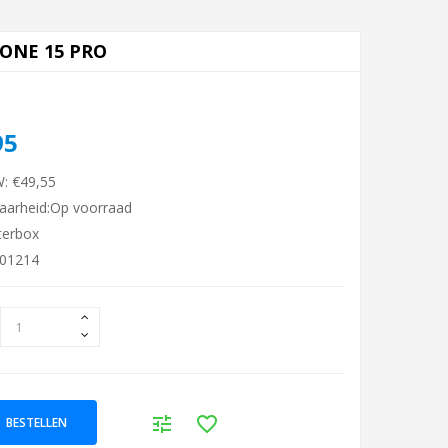
ONE 15 PRO
95
W: €49,55
aarheid:Op voorraad
terbox
901214
BESTELLEN