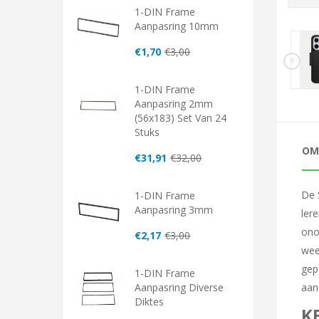
1-DIN Frame
Aanpasring 10mm
€1,70
€3,00
1-DIN Frame
Aanpasring 2mm
(56x183) Set Van 24
Stuks
OM
€31,91
€32,00
De 
1-DIN Frame
Aanpasring 3mm
ler
ono
€2,17
€3,00
wee
gep
1-DIN Frame
aan
Aanpasring Diverse
Diktes
K