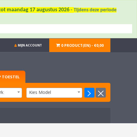
6 tot maandag 17 augustus 2026
-
Tijdens deze periode
0 PRODUCT(EN) - €0,00
MIJN ACCOUNT
 TOESTEL
rk
Kies Model