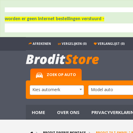
worden er geen internet bestellingen verstuurd -
AFREKENEN
VERGELIJKEN (0)
VERLANGLIJST (0)
ZOEK OP AUTO
Kies automerk
Model auto
HOME
OVER ONS
PRIVACYVERKLARI
BRODIT DIVERSE MONTAGE
BRODIT TILT SWIVEL " 