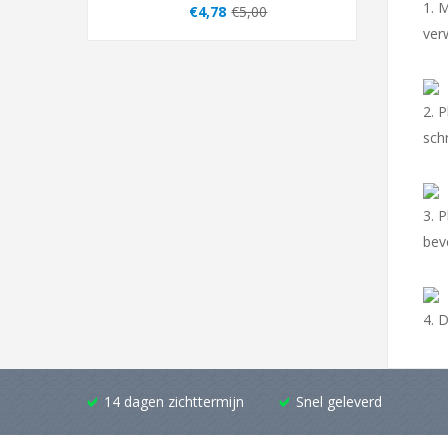
1. 
€4,78
€5,00
ver
2. 
sch
3. 
bev
4. 
14 dagen zichttermijn
Snel geleverd