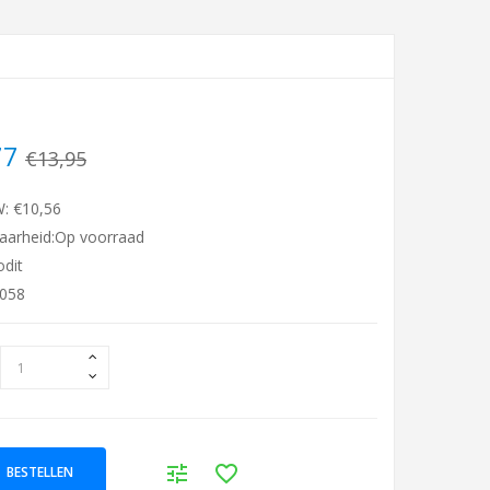
77
€13,95
W: €10,56
aarheid:Op voorraad
odit
5058
BESTELLEN