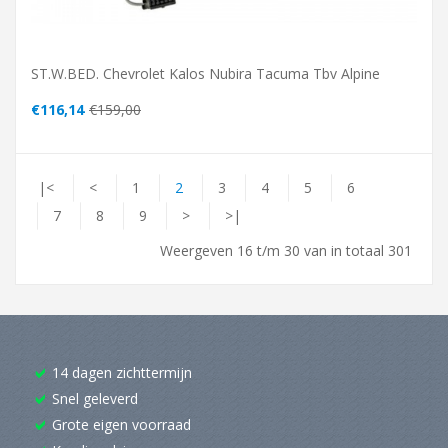
ST.W.BED. Chevrolet Kalos Nubira Tacuma Tbv Alpine
€116,14
€159,00
|<
<
1
2
3
4
5
6
7
8
9
>
>|
Weergeven 16 t/m 30 van in totaal 301
14 dagen zichttermijn
Snel geleverd
Grote eigen voorraad