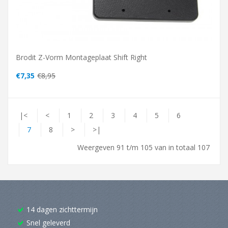
Brodit Z-Vorm Montageplaat Shift Right
€7,35
€8,95
|<
<
1
2
3
4
5
6
7
8
>
>|
Weergeven 91 t/m 105 van in totaal 107
14 dagen zichttermijn
Snel geleverd