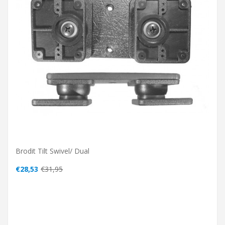
Brodit Tilt Swivel/ Dual
€28,53
€31,95