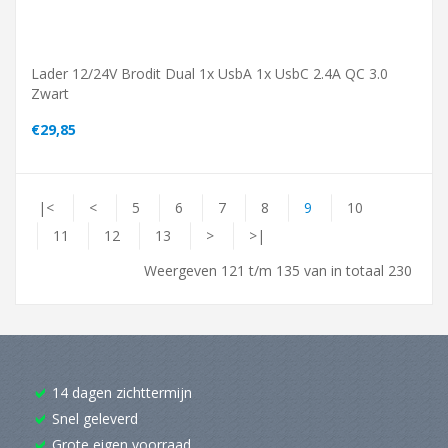
Lader 12/24V Brodit Dual 1x UsbA 1x UsbC 2.4A QC 3.0
Zwart
€29,85
|<
<
5
6
7
8
9
10
11
12
13
>
>|
Weergeven 121 t/m 135 van in totaal 230
14 dagen zichttermijn
Snel geleverd
Grote eigen voorraad